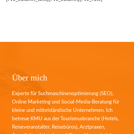
Über mich
Experte für Suchmaschinenoptimierung (SEO),
Online Marketing und Social-Media-Beratung für
kleine und mittelständische Unternehmen. Ich
betreue KMU aus der Tourismusbranche (Hotels,
Reiseveranstalter, Reisebüros), Arztpraxen,